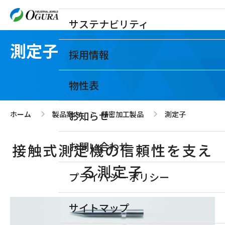
サステナビリティ
測定子
採用情報
物性表
お知らせ
ホーム
製品案内
精密加工製品
測定子
>
>
>
お問い合わせ
接触式測定機の信頼性を支え
る測定子
プライバシーポリシー
サイトマップ