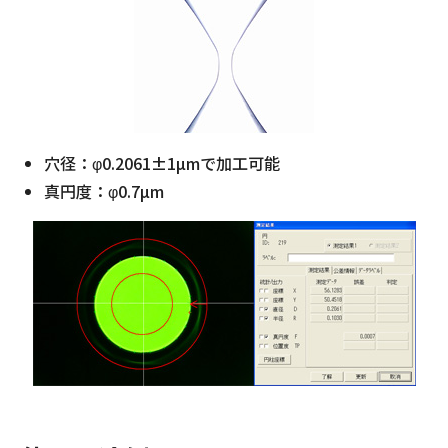
穴径：φ0.2061±1µmで加工可能
真円度：φ0.7µm