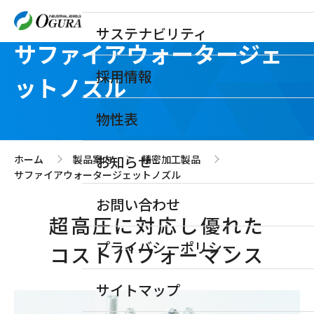
サステナビリティ
サファイアウォータージェ
採用情報
ットノズル
物性表
お知らせ
ホーム
製品案内
精密加工製品
>
>
>
サファイアウォータージェットノズル
お問い合わせ
超高圧に対応し優れた
プライバシーポリシー
コストパフォーマンス
サイトマップ