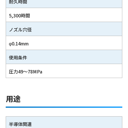
耐久時間
5,300時間
ノズル穴径
φ0.14mm
使用条件
圧力49～78MPa
用途
半導体関連