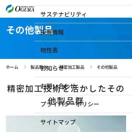
サステナビリティ
その他製品
採用情報
物性表
お知らせ
ホーム
製品案内
精密加工製品
その他製品
>
>
>
お問い合わせ
精密加工技術を活かしたその
他製品群
プライバシーポリシー
サイトマップ