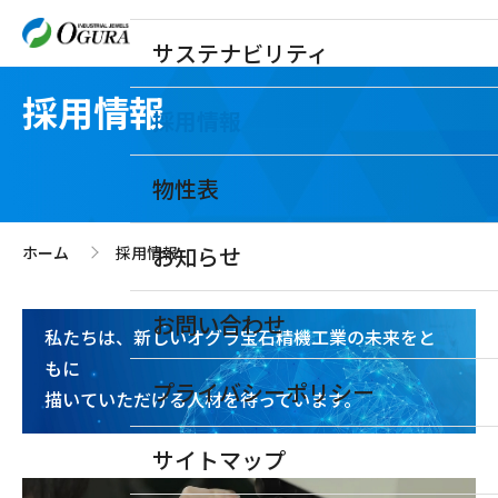
サステナビリティ
採用情報
採用情報
物性表
お知らせ
ホーム
採用情報
>
「ものづくり」は「人づくり」。
お問い合わせ
私たちは、新しいオグラ宝石精機工業の未来をと
もに
プライバシーポリシー
描いていただける人材を待っています。
サイトマップ
採用メッセージ