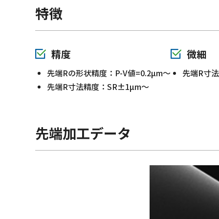
特徴
精度
微細
先端Rの形状精度：P-V値=0.2µm～
先端R寸法
先端R寸法精度：SR±1µm～
先端加工データ