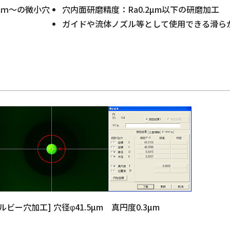
µｍ～の微小穴
穴内面研磨精度：Ra0.2µm以下の研磨加工
ガイドや流体ノズル等として使用できる滑ら
[ルビー穴加工] 穴径φ41.5µm 真円度0.3µm