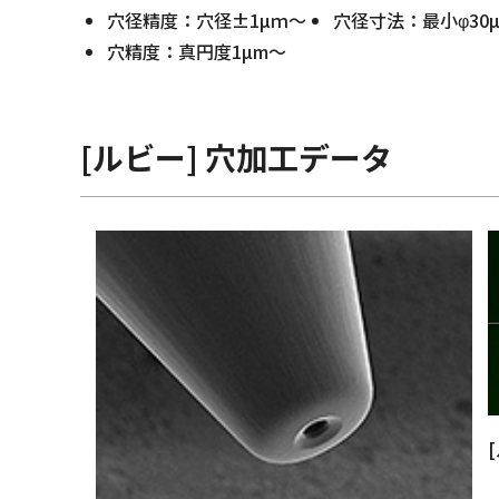
穴径精度：穴径±1µｍ～
穴径寸法：最小φ30
穴精度：真円度1µm～
[ルビー] 穴加工データ