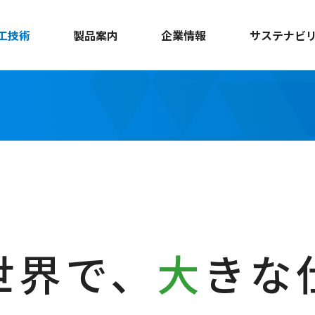
工技術
製品案内
企業情報
サステナビ
世界で、
大
きな