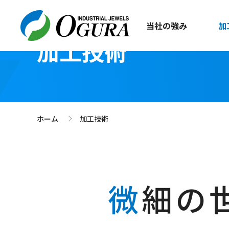
当社の強み
加
加工技術
ホーム
加工技術
>
微
細の