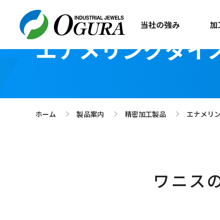
当社の強み
加
エナメリングダイ
ホーム
製品案内
精密加工製品
エナメリ
>
>
>
ワニス