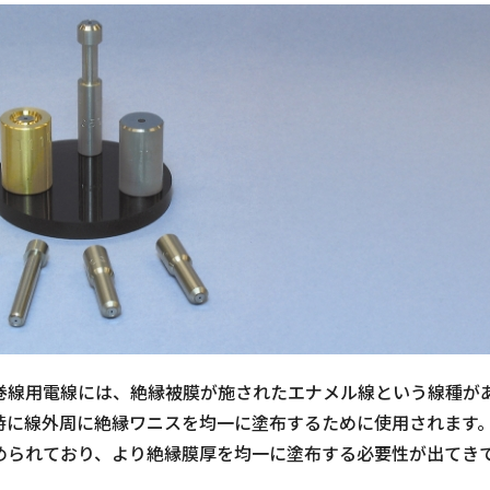
巻線用電線には、絶縁被膜が施されたエナメル線という線種が
時に線外周に絶縁ワニスを均一に塗布するために使用されます
められており、より絶縁膜厚を均一に塗布する必要性が出てき