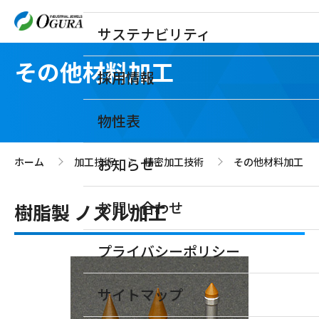
サステナビリティ
その他材料加工
採用情報
物性表
お知らせ
ホーム
加工技術
精密加工技術
その他材料加工
>
>
>
お問い合わせ
樹脂製 ノズル加工
プライバシーポリシー
サイトマップ